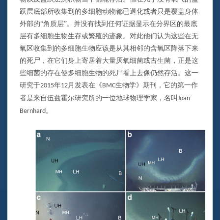
跃层底部所收集到的多细胞动物都已退化或者只是覆盖身体
外部的“角质层”。并没有找到任何证据显示在分界区的最底
层有多细胞生物生存或繁殖的迹象。对此他们认为这些在无
氧区收集到的多细胞生物应该是从其相邻的含氧区降落下来
的死尸，在它们身上寄居着大量厌氧细菌或古生菌，正是这
些细菌的存在使多细胞生物的死尸看上去像仍然存活。这一
研究于
年
月发表在《
生物学》期刊，它的第一作
2015
12
BMC
者是来自伍兹霍尔研究所的一位地球物理学家，名叫
Joan
。
Bernhard