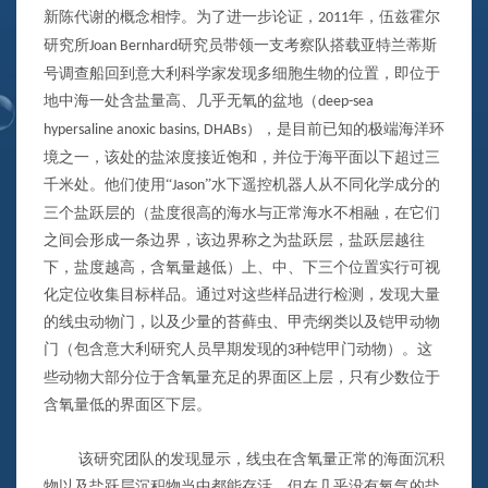
新陈代谢的概念相悖。为了进一步论证，
年，伍兹霍尔
2011
研究所
研究员带领一支考察队搭载亚特兰蒂斯
Joan Bernhard
号调查船回到意大利科学家发现多细胞生物的位置，即位于
地中海一处含盐量高、几乎无氧的盆地（
deep-sea
），是目前已知的极端海洋环
hypersaline anoxic basins, DHABs
境之一，该处的盐浓度接近饱和，并位于海平面以下超过三
千米处。他们使用“
”水下遥控机器人从不同化学成分的
Jason
三个盐跃层的（盐度很高的海水与正常海水不相融，在它们
之间会形成一条边界，该边界称之为盐跃层，盐跃层越往
下，盐度越高，含氧量越低）上、中、下三个位置实行可视
化定位收集目标样品。通过对这些样品进行检测，发现大量
的线虫动物门，以及少量的苔藓虫、甲壳纲类以及铠甲动物
门（包含意大利研究人员早期发现的
种铠甲门动物）。这
3
些动物大部分位于含氧量充足的界面区上层，只有少数位于
含氧量低的界面区下层。
该研究团队的发现显示，线虫在含氧量正常的海面沉积
物以及盐跃层沉积物当中都能存活。但在几乎没有氧气的盐